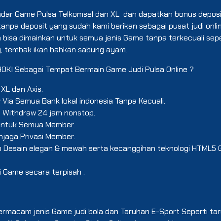
ndar Game Pulsa Telkomsel dan XL dan dapatkan bonus deposit
npa deposit yang sudah kami berikan sebagai pusat judi online
 bisa dimainkan untuk semua jenis Game tanpa terkecuali seperti
ng, tembak ikan bahkan sabung ayam.
KI Sebagai Tempat Bermain Game Judi Pulsa Online ?
 XL dan Axis.
Via Semua Bank lokal indonesia Tanpa Kecuali.
 Withdraw 24 jam nonstop.
r untuk Semua Member.
njaga Privasi Member.
ep Desain elegan & mewah serta kecanggihan teknologi HTML5
i Game secara terpisah .
rmacam jenis Game judi bola dan Taruhan E-Sport Seperti ta