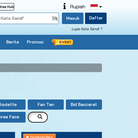
Rupiah
Hubungi Whatsapp Kami Atau Telegram Kami : WHATSAPP : https://wa.me/6287
Daftar
Masuk
Lupa Kata Sandi ?
Berita
Promosi
Roulette
Fan Tan
Bid Baccarat
hree Face
Permainan Baru