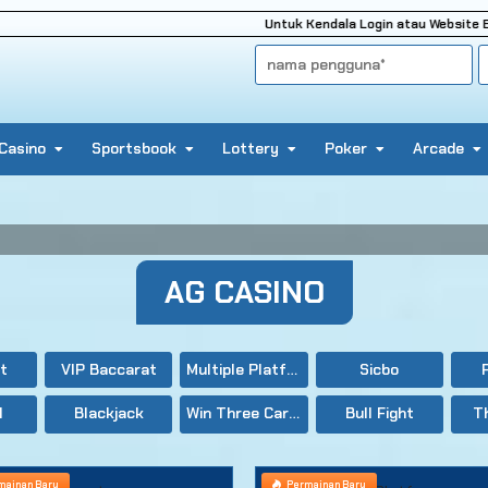
Untuk Kendala Login atau Website Bisa 
Casino
Sportsbook
Lottery
Poker
Arcade
AG CASINO
t
VIP Baccarat
Multiple Platform
Sicbo
l
Blackjack
Win Three Cards
Bull Fight
T
ainan Baru
Permainan Baru