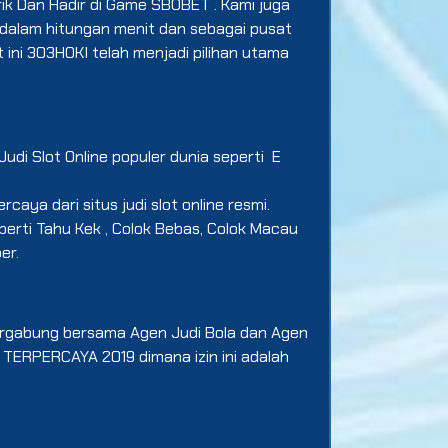
rik Dan Hadir di Game SBOBET . Kami juga
 dalam hitungan menit dan sebagai pusat
ini 303HOKI telah menjadi pilihan utama
di Slot Online populer dunia seperti E
ya dari situs judi slot online resmi.
erti Tahu Kek , Colok Bebas, Colok Macau
er.
bergabung bersama Agen Judi Bola dan Agen
 TERPERCAYA 2019 dimana izin ini adalah