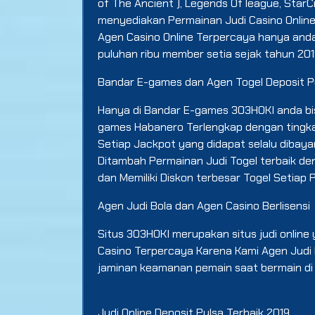
of The Ancient ), Legends Of league, Star
menyediakan Permainan Judi Casino Online
Agen Casino Online Terpercaya hanya anda 
puluhan ribu member setia sejak tahun 201
Bandar E-games dan Agen Togel Deposit 
Hanya di Bandar E-games 303HOKI anda bis
games Habanero Terlengkap dengan tingka
Setiap Jackpot yang didapat selalu dibayar
Ditambah Permainan Judi Togel terbaik de
dan Memiliki Diskon terbesar Togel Setia
Agen Judi Bola dan Agen Casino Berlisensi
Situs 303HOKI merupakan situs judi onlin
Casino Terpercaya Karena Kami Agen Judi B
jaminan keamanan pemain saat bermain di 
Judi Online Deposit Pulsa Terbaik 2019