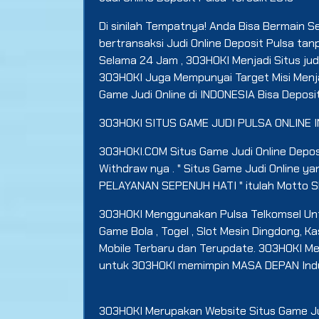
Di sinilah Tempatnya! Anda Bisa Bermain S
bertransaksi Judi Online Deposit Pulsa ta
Selama 24 Jam , 303HOKI Menjadi Situs judi
303HOKI Juga Mempunyai Target Misi Men
Game Judi Online di INDONESIA Bisa Deposit
303HOKI SITUS GAME JUDI PULSA ONLINE 
303HOKI.COM Situs Game Judi Online Deposi
Withdraw nya . " Situs Game Judi Online
PELAYANAN SEPENUH HATI " itulah Motto Slo
303HOKI Menggunakan Pulsa Telkomsel Unt
Game Bola , Togel , Slot Mesin Dingdong, K
Mobile Terbaru dan Terupdate. 303HOKI Me
untuk 303HOKI memimpin MASA DEPAN Indu
303HOKI Merupakan Website Situs Game Jud