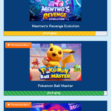
Mewtwo's Revenge Evolution
RTP 89%
Permainan Baru
Pokemon Ball Master
RTP 97%
Permainan Baru