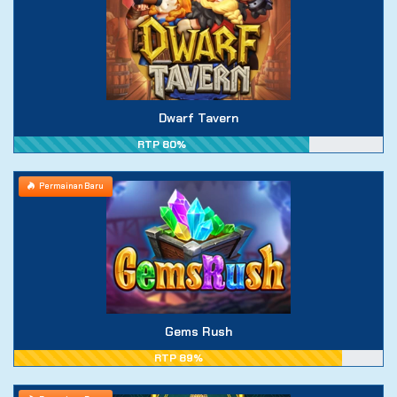
Dwarf Tavern
RTP 80%
Permainan Baru
Gems Rush
RTP 89%