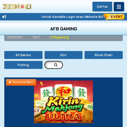
Daftar
Untuk Kendala Login atau Website Bisa Hubungi Whatsapp Kami A
AFB GAMING
303HOKI
Slot
Afbgaming
All Games
Slot
Block Chain
Fishing
Permainan Baru