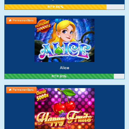
RTP 85%
Permainan Baru
Alice
RTP 91%
Permainan Baru