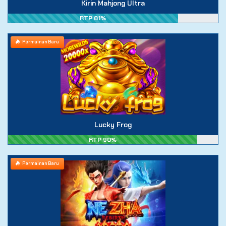
Kirin Mahjong Ultra
RTP 81%
Permainan Baru
Lucky Frog
RTP 90%
Permainan Baru