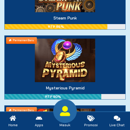
Steam Punk
RTP 85%
Permainan Baru
Mysterious Pyramid
RTP 80%
Permainan Baru
Home
Apps
Masuk
Promosi
Live Chat