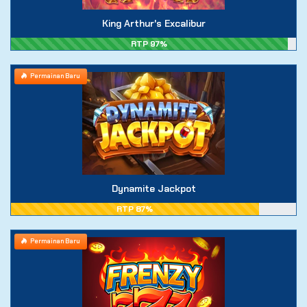
King Arthur's Excalibur
RTP 97%
Permainan Baru
Dynamite Jackpot
RTP 87%
Permainan Baru