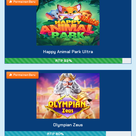
Permainan Baru
Happy Animal Park Ultra
RTP 93%
Permainan Baru
Olympian Zeus
RTP 80%