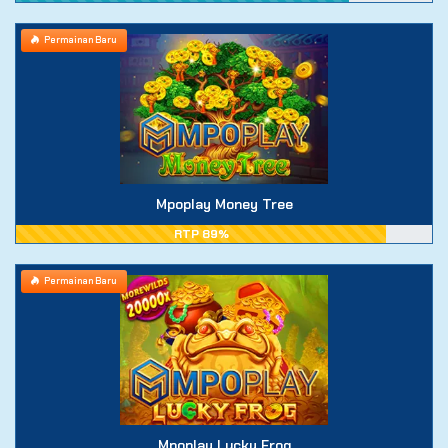
Permainan Baru
Mpoplay Money Tree
RTP 89%
Permainan Baru
Mpoplay Lucky Frog