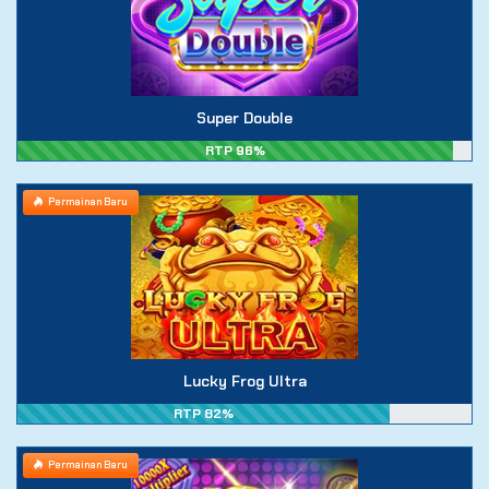
Super Double
RTP 96%
Permainan Baru
Lucky Frog Ultra
RTP 82%
Permainan Baru