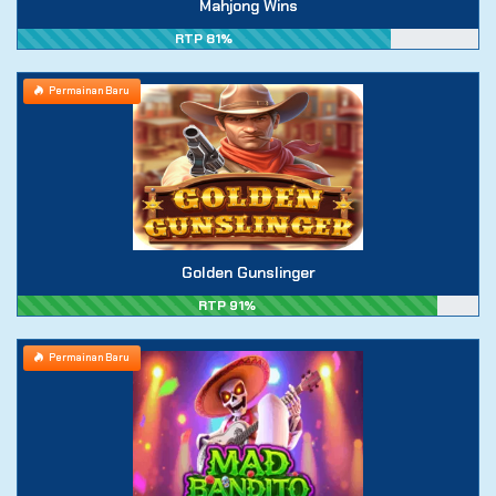
Mahjong Wins
RTP 81%
Permainan Baru
Golden Gunslinger
RTP 91%
Permainan Baru