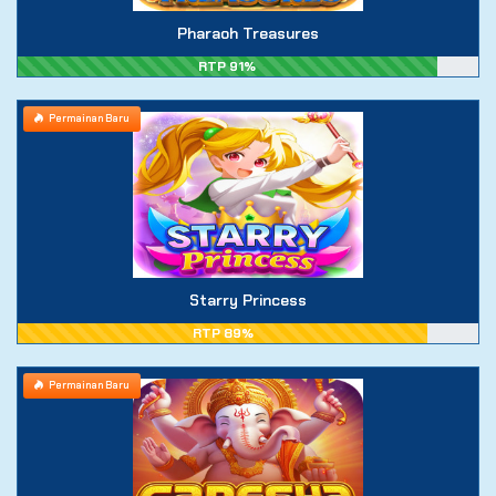
Pharaoh Treasures
RTP 91%
Permainan Baru
Starry Princess
RTP 89%
Permainan Baru