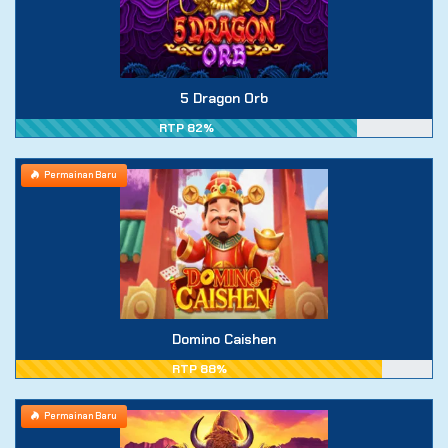
5 Dragon Orb
RTP 82%
Permainan Baru
Domino Caishen
RTP 88%
Permainan Baru