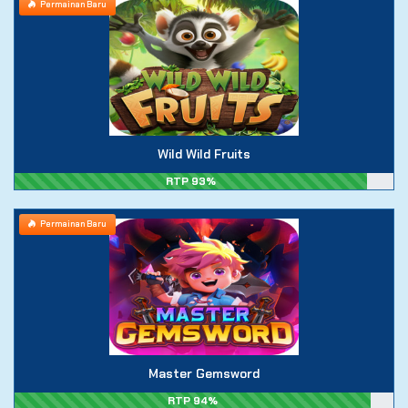
Permainan Baru
Wild Wild Fruits
RTP 93%
Permainan Baru
Master Gemsword
RTP 94%