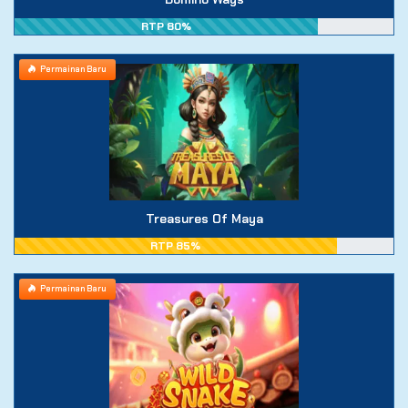
RTP 80%
Permainan Baru
Treasures Of Maya
RTP 85%
Permainan Baru