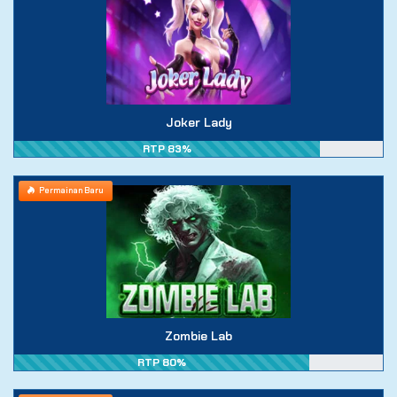
Joker Lady
RTP 83%
Permainan Baru
Zombie Lab
RTP 80%