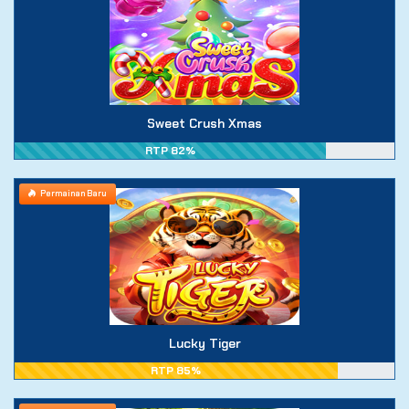
Sweet Crush Xmas
RTP 82%
Permainan Baru
Lucky Tiger
RTP 85%