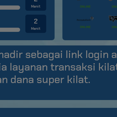
Menit
ONLINE
ONLINE
ONLINE
ON
2
ONLINE
ONLINE
ONLINE
OFF
Menit
adir sebagai link login a
 layanan transaksi kila
an dana super kilat.