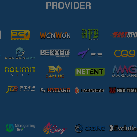
PROVIDER