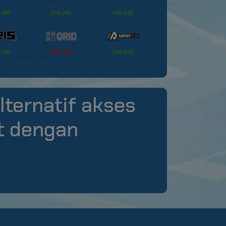
LINE
ONLINE
ONLINE
LINE
ONLINE
ONLINE
lternatif akses
t dengan