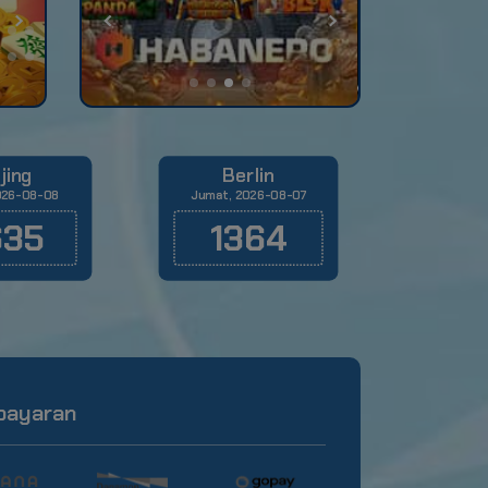
rlin
Bangkok
Bul
026-08-07
Sabtu, 2026-08-08
Sabtu, 
364
2153
6
bayaran