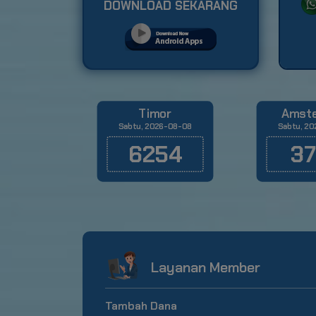
DOWNLOAD SEKARANG
087889346871
or
Amsterdam
Barc
26-08-08
Sabtu, 2026-08-08
Sabtu, 2
54
3791
56
Layanan Member
Tambah Dana