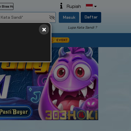
Rupiah
Hubungi Whatsapp Kami Atau Telegram Kami : WHATSAPP : https://wa.me/6287
Daftar
Masuk
Lupa Kata Sandi ?
Berita
Promosi