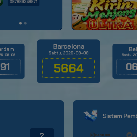
Permainan
Terlengkap dalam
seluruh platform
Beijing
elona
Be
Sabtu, 2026-08-08
026-08-08
Jumat, 2
0635
64
1
Sistem Pem
2