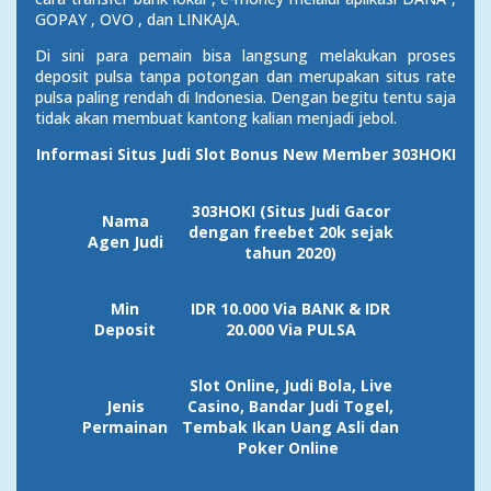
GOPAY , OVO , dan LINKAJA.
Di sini para pemain bisa langsung melakukan proses
deposit pulsa tanpa potongan dan merupakan situs rate
pulsa paling rendah di Indonesia. Dengan begitu tentu saja
tidak akan membuat kantong kalian menjadi jebol.
Informasi Situs Judi Slot Bonus New Member 303HOKI
303HOKI (Situs Judi Gacor
Nama
dengan freebet 20k sejak
Agen Judi
tahun 2020)
Min
IDR 10.000 Via BANK & IDR
Deposit
20.000 Via PULSA
Slot Online, Judi Bola, Live
Jenis
Casino, Bandar Judi Togel,
Permainan
Tembak Ikan Uang Asli dan
Poker Online