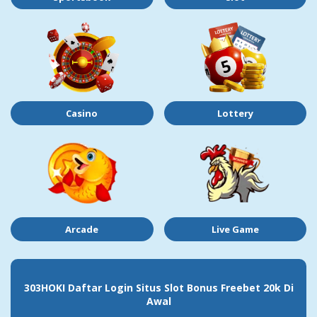
Casino
Lottery
Arcade
Live Game
303HOKI Daftar Login Situs Slot Bonus Freebet 20k Di
Awal