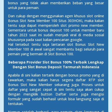
bonus yang tidak akan memberikan beban yang besar
untuk para pemain.
Dan cukup dengan menggunakan agen khusus slot online
Bonus Slot New Member 100 Situs 303HOKI, maka kalian
tentu saja dapat memperoleh slot promo new member.
Sementara untuk bonus deposit 100 untuk member baru
tahun 2023 saat ini sudah menjadi viral di media sosial
khususnya pada saat kalian pencarian google.
Hal tersebut tentu saja lantaran slot Bonus Slot New
Member 100 di awal sangat membantu bagi seluruh para
pemain yang bermain di Slot Bonus 100.
Beberapa Provider Slot Bonus 100% Terbaik Lengkap
Dengan Slot Bonus Deposit Termurah Indonesia
Apabila di sini kalian tertarik dengan bonus promo yang di
tawarkan, maka kalian harus segera daftar RTP slot
Bonus Slot New Member sekarang juga. Proses untuk
daftar yang sangat cepat di sini tentu saja akan cukup
dengan mengklik button Daftar serta juga mengisi
formulir yang sudah berhasil untuk bisa langsung saja di
tentukan.
Namun setelah berhasil, para pemain akan langsung di