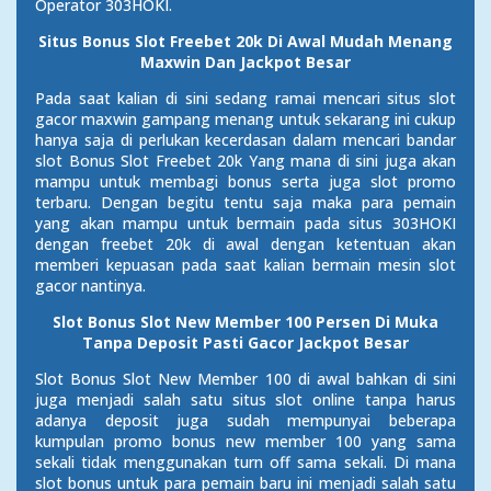
Operator 303HOKI.
Situs Bonus Slot Freebet 20k Di Awal Mudah Menang
Maxwin Dan Jackpot Besar
Pada saat kalian di sini sedang ramai mencari situs slot
gacor maxwin gampang menang untuk sekarang ini cukup
hanya saja di perlukan kecerdasan dalam mencari bandar
slot Bonus Slot Freebet 20k Yang mana di sini juga akan
mampu untuk membagi bonus serta juga slot promo
terbaru. Dengan begitu tentu saja maka para pemain
yang akan mampu untuk bermain pada situs 303HOKI
dengan freebet 20k di awal dengan ketentuan akan
memberi kepuasan pada saat kalian bermain mesin slot
gacor nantinya.
Slot Bonus Slot New Member 100 Persen Di Muka
Tanpa Deposit Pasti Gacor Jackpot Besar
Slot Bonus Slot New Member 100 di awal bahkan di sini
juga menjadi salah satu situs slot online tanpa harus
adanya deposit juga sudah mempunyai beberapa
kumpulan promo bonus new member 100 yang sama
sekali tidak menggunakan turn off sama sekali. Di mana
slot bonus untuk para pemain baru ini menjadi salah satu