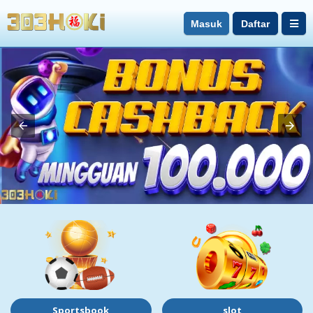
Masuk
Daftar
Sportsbook
slot