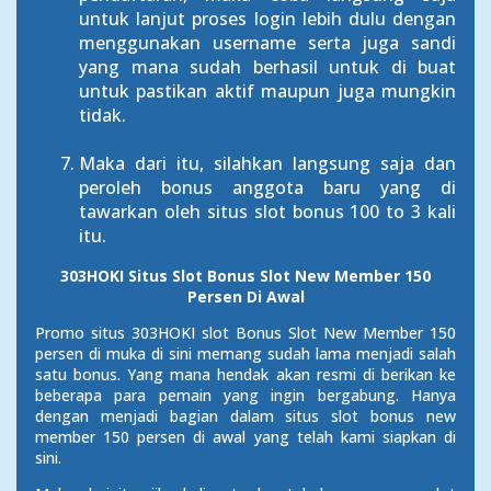
untuk lanjut proses login lebih dulu dengan
menggunakan username serta juga sandi
yang mana sudah berhasil untuk di buat
untuk pastikan aktif maupun juga mungkin
tidak.
Maka dari itu, silahkan langsung saja dan
peroleh bonus anggota baru yang di
tawarkan oleh situs slot bonus 100 to 3 kali
itu.
303HOKI Situs Slot Bonus Slot New Member 150
Persen Di Awal
Promo situs 303HOKI slot Bonus Slot New Member 150
persen di muka di sini memang sudah lama menjadi salah
satu bonus. Yang mana hendak akan resmi di berikan ke
beberapa para pemain yang ingin bergabung. Hanya
dengan menjadi bagian dalam situs slot bonus new
member 150 persen di awal yang telah kami siapkan di
sini.