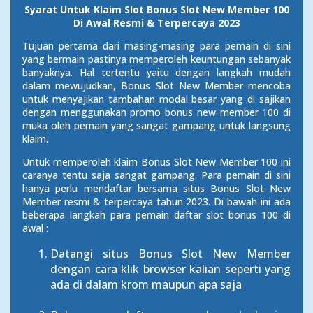
Syarat Untuk Klaim Slot Bonus Slot New Member 100
Di Awal Resmi & Terpercaya 2023
Tujuan pertama dari masing-masing para pemain di sini
yang bermain pastinya memperoleh keuntungan sebanyak
banyaknya. Hal tertentu yaitu dengan langkah mudah
dalam mewujudkan, Bonus Slot New Member mencoba
untuk menyajikan tambahan modal besar yang di sajikan
dengan menggunakan promo bonus new member 100 di
muka oleh pemain yang sangat gampang untuk langsung
klaim.
Untuk memperoleh klaim Bonus Slot New Member 100 ini
caranya tentu saja sangat gampang. Para pemain di sini
hanya perlu mendaftar bersama situs Bonus Slot New
Member resmi & terpercaya tahun 2023. Di bawah ini ada
beberapa langkah para pemain daftar slot bonus 100 di
awal :
Datangi situs Bonus Slot New Member
dengan cara klik browser kalian seperti yang
ada di dalam krom maupun apa saja