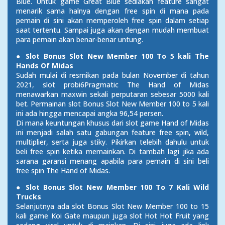
Blue. Untuk game Great Blue sediakan feature sangat
menarik sama halnya dengan free spin di mana pada
pemain di sini akan memperoleh free spin dalam setiap
saat tertentu. Sampai juga akan dengan mudah membuat
para pemain akan benar-benar untung.
● Slot Bonus Slot New Member 100 To 5 kali The
Hands Of Midas
Sudah mulai di resmikan pada bulan November di tahun
2021, slot probi6Pragmatic The Hand of Midas
menawarkan maxwin sekali perputaran sebesar 5000 kali
bet. Permainan slot Bonus Slot New Member 100 to 5 kali
ini ada hingga mencapai angka 96,54 persen.
Di mana keuntungan khusus dari slot game Hand of Midas
ini menjadi salah satu gabungan feature free spin, wild,
multiplier, serta juga stiky. Pikirkan telebih dahulu untuk
beli free spin ketika memainkan. Di tambah lagi jika ada
sarana garansi menang apabila para pemain di sini beli
free spin The Hand of Midas.
● Slot Bonus Slot New Member 100 To 7 Kali Wild
Trucks
Selanjutnya ada slot Bonus Slot New Member 100 to 15
kali game Koi Gate maupun juga slot Hot Hot Fruit yang