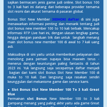
sajikan bermacam jenis game judi online. Slot bonus 100
to 3 kali hari ini datang dari beberapa provider ternama
slot resmi dan akurat ternama di pasaran global.
Bonus Slot New Member
303HOKI daftar
di sini juga
menawarkan informasi penting dan menarik tentang judi
slot bonus new member 100 to 10 kali terbaik. Mencakup
informasi RTP Live hari ini, dengan ulasan lengkap game,
hingga dengan panduan trik dan untuk langkah menang
main slot bonus new member 100 di awal to 7 kali uang
asli.
Maksudnya di sini yaitu untuk memberikan pelayanan dan
menolong para pemain supaya bisa maxwin terus -
menerus dengan keuntungan paling fantastis di tahun
2023 ini. Yuk langsung saja secepatnya daftar menjadi
bagian dari kami slot Bonus Slot New Member 100 di
muka to 10 kali. Dan langsung saja rasakan sendiri
keunggulan dari mekanisme game dan service kami.
● Slot Bonus Slot New Member 100 To 3 kali Great
Blue
Permainan
slot Bonus
New Member 100 to 3 kali
gampang menang yang paling akhir yaitu ada game Great