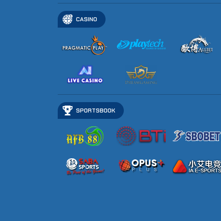
CASINO
SPORTSBOOK