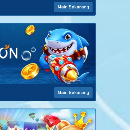
Main Sekarang
Main Sekarang