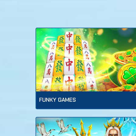
FUNKY GAMES