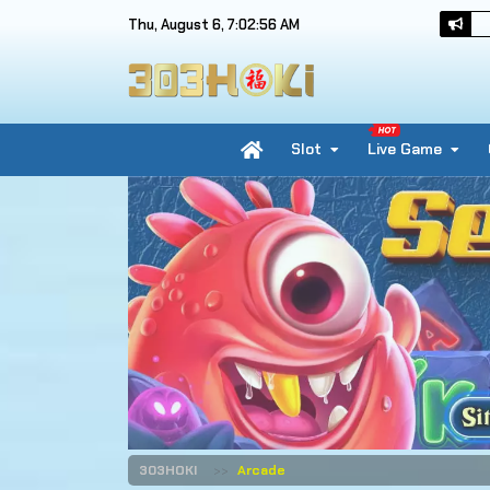
Thu, August 6, 7:02:58 AM
Slot
Live Game
303HOKI
Arcade