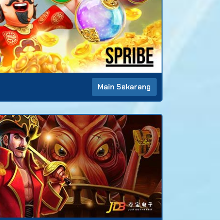
Main Sekarang