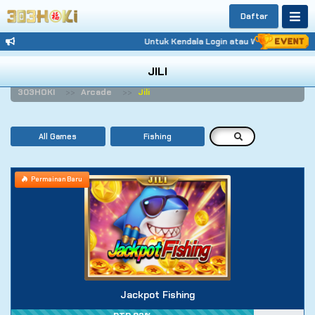
Daftar
Untuk Kendala Login atau Website Bisa Hub
JILI
303HOKI
Arcade
Jili
All Games
Fishing
Permainan Baru
Jackpot Fishing