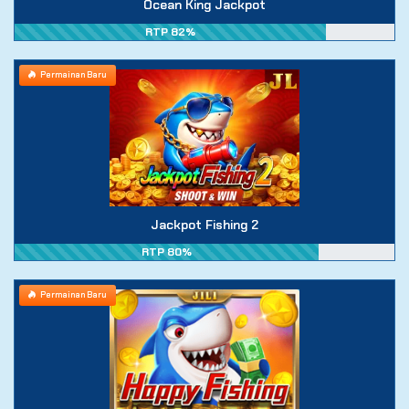
Ocean King Jackpot
RTP 82%
Permainan Baru
Jackpot Fishing 2
RTP 80%
Permainan Baru