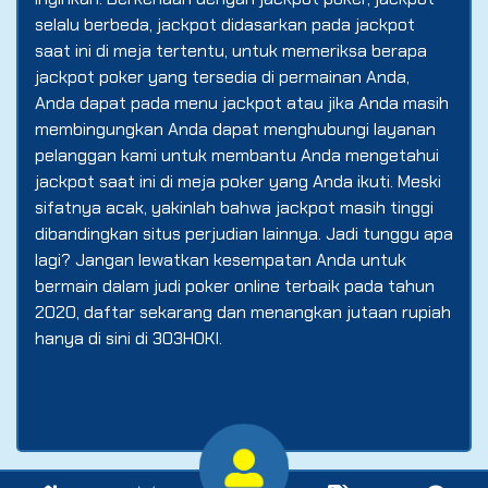
selalu berbeda, jackpot didasarkan pada jackpot
saat ini di meja tertentu, untuk memeriksa berapa
jackpot poker yang tersedia di permainan Anda,
Anda dapat pada menu jackpot atau jika Anda masih
membingungkan Anda dapat menghubungi layanan
pelanggan kami untuk membantu Anda mengetahui
jackpot saat ini di meja poker yang Anda ikuti. Meski
sifatnya acak, yakinlah bahwa jackpot masih tinggi
dibandingkan situs perjudian lainnya. Jadi tunggu apa
lagi? Jangan lewatkan kesempatan Anda untuk
bermain dalam judi poker online terbaik pada tahun
2020, daftar sekarang dan menangkan jutaan rupiah
hanya di sini di 303HOKI.