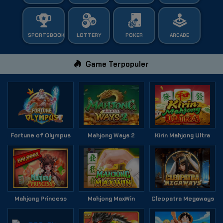
SPORTSBOOK
LOTTERY
POKER
ARCADE
Game Terpopuler
Fortune of Olympus
Mahjong Ways 2
Kirin Mahjong Ultra
Mahjong Princess
Mahjong MaxWin
Cleopatra Megaways