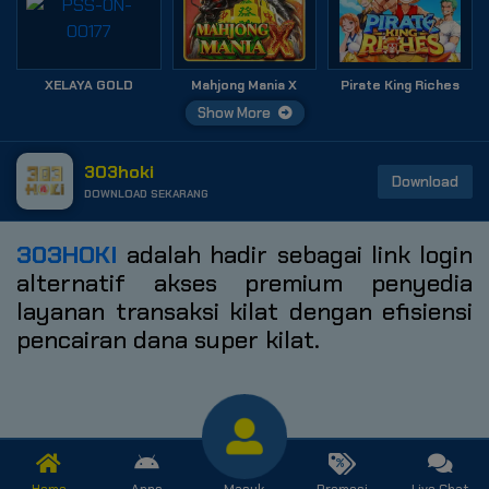
XELAYA GOLD
Mahjong Mania X
Pirate King Riches
Show More
303hoki
Download
DOWNLOAD SEKARANG
303HOKI
adalah hadir sebagai link login
alternatif akses premium penyedia
layanan transaksi kilat dengan efisiensi
pencairan dana super kilat.