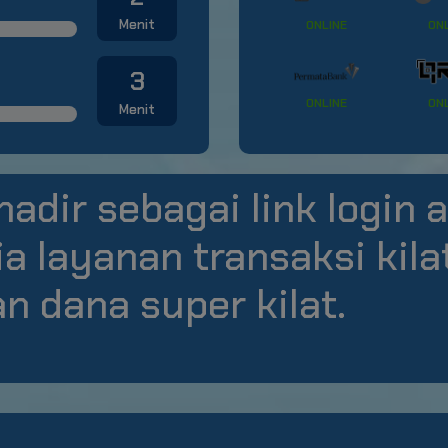
Menit
ONLINE
ONLINE
ONLINE
ON
3
ONLINE
ONLINE
ONLINE
ON
Menit
adir sebagai link login a
 layanan transaksi kila
an dana super kilat.