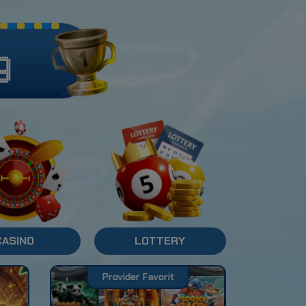
9
CASINO
LOTTERY
Provider Favorit