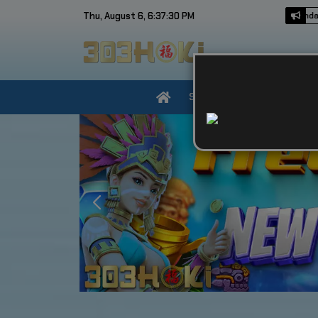
Thu, August 6, 6:37:31 PM
Untuk Kendala Logi
Slot
Live Game