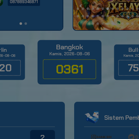
087889346871
Permainan
Terlengkap dalam
seluruh platform
Bangkok
lin
Bul
Kamis, 2026-08-06
026-08-06
Kamis, 2
0361
20
7
Sistem Pem
2