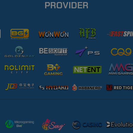
PROVIDER