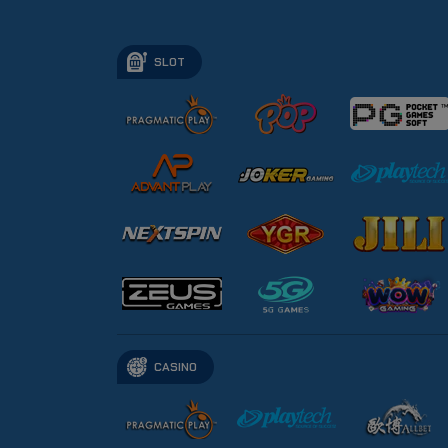
SLOT
CASINO