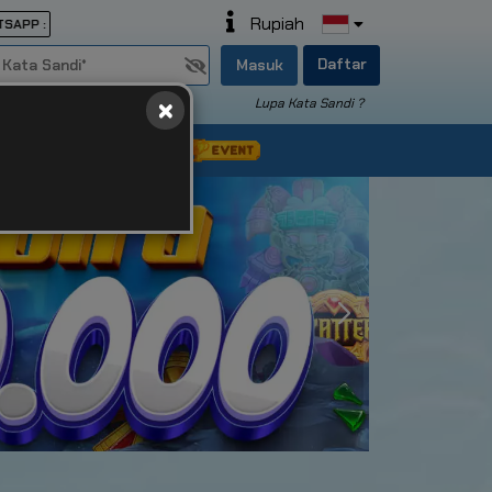
Rupiah
: https://wa.me/6287889346871 ,,, TELEGRAM : https://t.me/hokikuu
Daftar
Masuk
Lupa Kata Sandi ?
Berita
Promosi