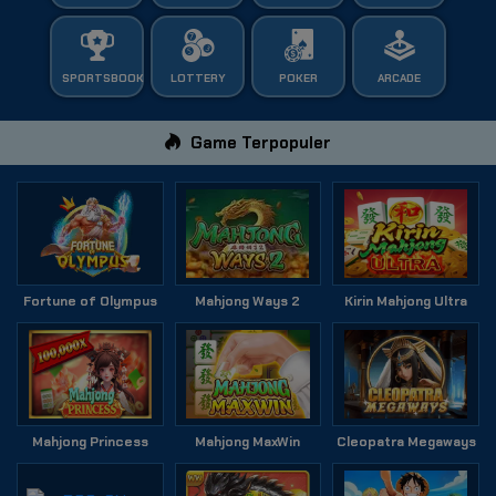
SPORTSBOOK
LOTTERY
POKER
ARCADE
Game Terpopuler
Fortune of Olympus
Mahjong Ways 2
Kirin Mahjong Ultra
Mahjong Princess
Mahjong MaxWin
Cleopatra Megaways