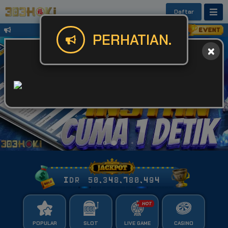
Daftar
Untuk Kendala Login atau Website Bisa
PERHATIAN.
IDR
50,348,780,549
POPULAR
SLOT
LIVE GAME
CASINO