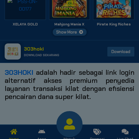
XELAYA GOLD
Mahjong Mania X
Pirate King Riches
Show More
303hoki
Download
DOWNLOAD SEKARANG
303HOKI
adalah hadir sebagai link login
alternatif akses premium penyedia
layanan transaksi kilat dengan efisiensi
pencairan dana super kilat.