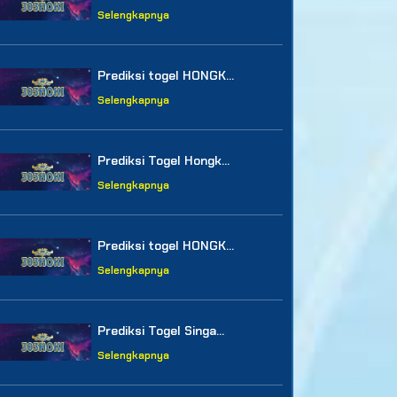
Selengkapnya
Prediksi togel HONGK...
Selengkapnya
Prediksi Togel Hongk...
Selengkapnya
Prediksi togel HONGK...
Selengkapnya
Prediksi Togel Singa...
Selengkapnya