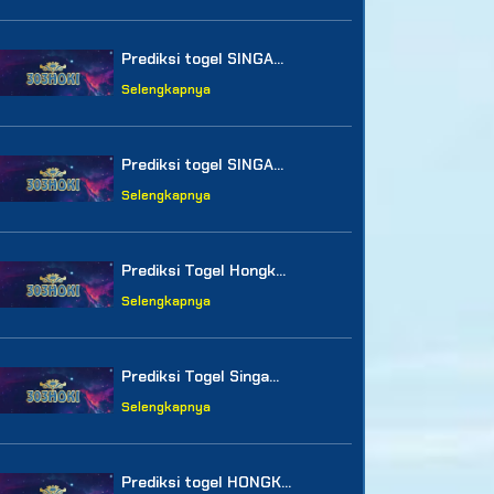
Prediksi togel SINGA...
Selengkapnya
Prediksi togel SINGA...
Selengkapnya
Prediksi Togel Hongk...
Selengkapnya
Prediksi Togel Singa...
Selengkapnya
Prediksi togel HONGK...