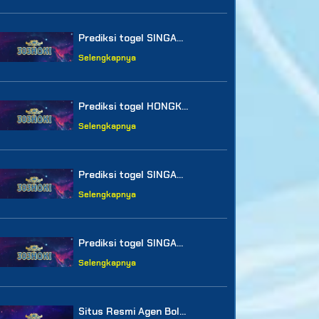
Prediksi togel SINGA...
Selengkapnya
Prediksi togel HONGK...
Selengkapnya
Prediksi togel SINGA...
Selengkapnya
Prediksi togel SINGA...
Selengkapnya
Situs Resmi Agen Bol...