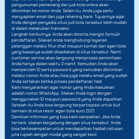
pengumuman pemenang dari judi bola online akan
dikirimkan ke nomor Anda. Selain itu, Anda juga perlu
menyiapkan email dan juga rekening bank. Tujuannya agar
Anda dengan penyedia situs judi bola tersebut lebih mudah
di dalam melakukan transaksi.
Langkah berikutnya, Anda akan diminta mengisi formulir
pendaftaran. Silakan Anda menghubungi layanan
pelanggan melalui fitur chat maupun kontak dari agen bola
yang biasanya sudah disediakan di situs tersebut. Nanti
customer service akan langsung memproses permintaan
Anda hanya dalam waktu 3 menit. Kemudian Anda akan
memperoleh ID serta password yang kemudian dikirimkan
melalui nomor Anda atau bisa juga melalui email yang sudah
Anda sertakan ketika proses pendaftaran tadi.
Kami menyarankan agar nomor yang Anda masukkan
adalah nomor WhatsApp. Silakan Anda login dengan
menggunakan ID maupun password yang Anda dapatkan.
Setelah itu Anda bisa langsung berpartisipasi untuk ikut
bermain di situs resmi agen bola euro 2021.
Demikian informasi yang bisa kami sampaikan. Jika Anda
tertarik, silakan bergabung dengan situs tersebut. Anda
bisa berkesempatan untuk mendapatkan hadiah ratusan
juta rupiah dengan modal yang sangat kecil.