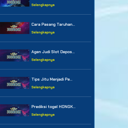
Selengkapnya
Cara Pasang Taruhan...
Selengkapnya
Agen Judi Slot Depos...
Selengkapnya
Tips Jitu Menjadi Pe...
Selengkapnya
Prediksi togel HONGK...
Selengkapnya