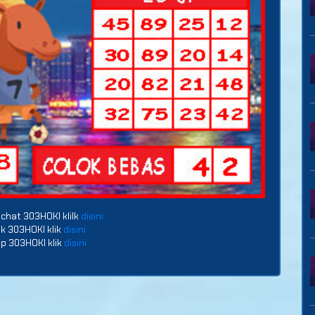
chat 303HOKI klilk
disini
k 303HOKI klik
disini
p 303HOKI klik
disini