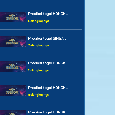
Prediksi togel HONGK...
Selengkapnya
Prediksi togel SINGA...
Selengkapnya
Prediksi togel HONGK...
Selengkapnya
Prediksi togel HONGK...
Selengkapnya
Prediksi togel HONGK...