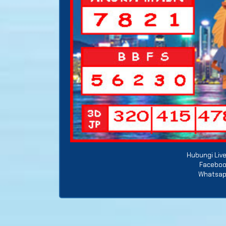
Hubungi Live
Faceboo
Whatsap