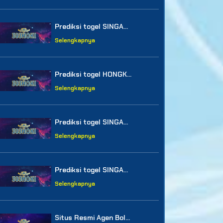
Prediksi togel SINGA...
Selengkapnya
Prediksi togel HONGK...
Selengkapnya
Prediksi togel SINGA...
Selengkapnya
Prediksi togel SINGA...
Selengkapnya
Situs Resmi Agen Bol...