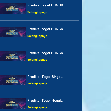
Prediksi togel HONGK...
Selengkapnya
Prediksi togel HONGK...
Selengkapnya
Prediksi togel HONGK...
Selengkapnya
Prediksi Togel Singa...
Selengkapnya
Prediksi Togel Hongk...
Selengkapnya