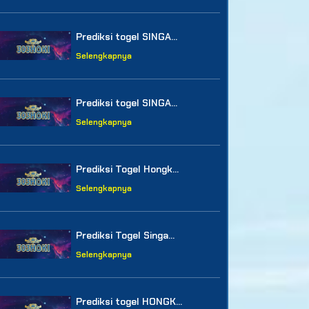
Prediksi togel SINGA...
Selengkapnya
Prediksi togel SINGA...
Selengkapnya
Prediksi Togel Hongk...
Selengkapnya
Prediksi Togel Singa...
Selengkapnya
Prediksi togel HONGK...