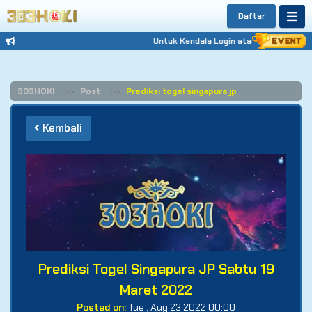
Daftar
Untuk Kendala Login atau Website Bisa
303HOKI
Post
Prediksi togel singapura jp sabtu 19 maret 
Kembali
Prediksi Togel Singapura JP Sabtu 19
Maret 2022
Posted on:
Tue , Aug 23 2022 00:00